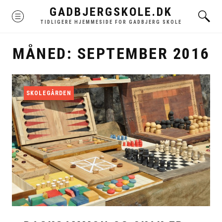
Skip
GADBJERGSKOLE.DK
MENU
to
TIDLIGERE HJEMMESIDE FOR GADBJERG SKOLE
content
MÅNED:
SEPTEMBER 2016
SKOLEGÅRDEN