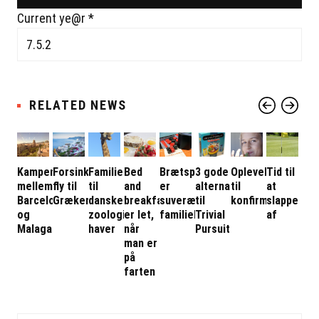
Current ye@r
*
RELATED NEWS
Kampen
Forsinket
Familietur
Bed
Brætspil
3 gode
Oplevelse
Tid til
mellem
fly til
til
and
er
alternativer
til
at
Barcelona
Grækenland
danske
breakfast
suveræn
til
konfirmand
slappe
og
zoologiske
er let,
familiehygge
Trivial
af
Malaga
haver
når
Pursuit
man er
på
farten