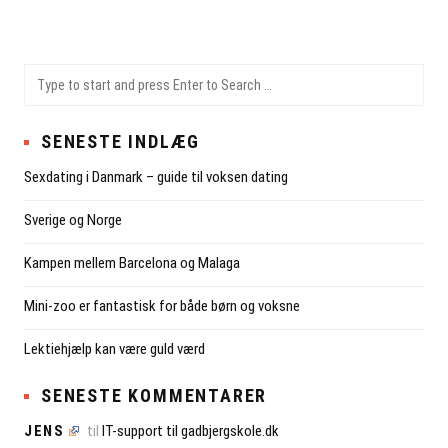
SU
Sea
for:
SENESTE INDLÆG
Sexdating i Danmark – guide til voksen dating
Sverige og Norge
Kampen mellem Barcelona og Malaga
Mini-zoo er fantastisk for både børn og voksne
Lektiehjælp kan være guld værd
SENESTE KOMMENTARER
JENS
til
IT-support til gadbjergskole.dk