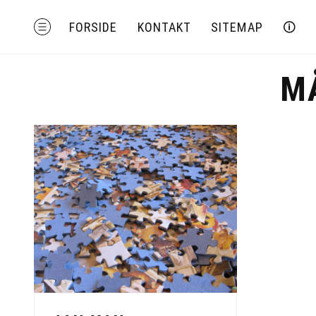
Skip
MENU
FORSIDE
KONTAKT
SITEMAP
🛈
to
content
M